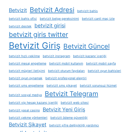
Betvizit Adresi
Betvizit
betvizit bahis
betvizit bahis ofisi
betvizit belge gereksinimi
betvizit canli maç izle
betvizit girisi
betvizit destek
betvizit giris twitter
Betvizit Giriş
Betvizit Güncel
betvizit hızlı çekilme
betvizit instagram
betvizit kazanç i̇çeriği
betvizit mesaj engelleme
betvizit mobil kullanım
betvizit mobil sayfa
betvizit müşteri i̇letişimi
betvizit oturum faydaları
betvizit oyun bahisleri
betvizit oyun oynamak
betvizit profesyonel eleştiri
betvizit sms engelleme
betvizit sms şikayet
betvizit sorunsuz hizmet
Betvizit Telegram
betvizit sosyal medya
betvizit vip hesap kazanç içeriği
betvizit web sitesi
Betvizit Yeni Giriş
betvizit yasal casino
betvizit çekme yöntemleri
betvizit ödeme güvenliği
Betvizit Şikayet
betvizit şifre değişikliği yardımcı