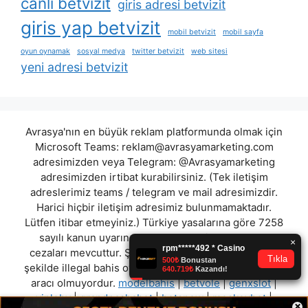
canli betvizit
giris adresi betvizit
giris yap betvizit
mobil betvizit
mobil sayfa
oyun oynamak
sosyal medya
twitter betvizit
web sitesi
yeni adresi betvizit
Avrasya'nın en büyük reklam platformunda olmak için
Microsoft Teams:
reklam@avrasyamarketing.com
adresimizden veya Telegram: @Avrasyamarketing
adresimizden irtibat kurabilirsiniz. (Tek iletişim
adreslerimiz teams / telegram ve mail adresimizdir.
Harici hiçbir iletişim adresimiz bulunmamaktadır.
Lütfen itibar etmeyiniz.) Türkiye yasalarına göre 7258
sayılı kanun uyarınca yasa dışı bahis oynamanın
cezaları mevcuttur. Şu an bulunduğunuz site hiç bir
şekilde illegal bahis oyunları oynatmıyor ve oynamaya
aracı olmuyordur.
modelbahis
|
betvole
|
genxslot
|
viploby
|
grandpashabet
|
betsnew
|
moskovbet
|
×