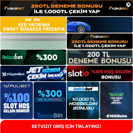
×
BETVIZIT GİRİŞ İÇİN TIKLAYINIZ!