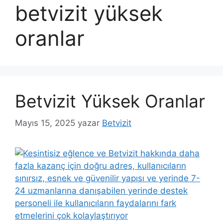
betvizit yüksek
oranlar
Betvizit Yüksek Oranlar
Mayıs 15, 2025
yazar
Betvizit