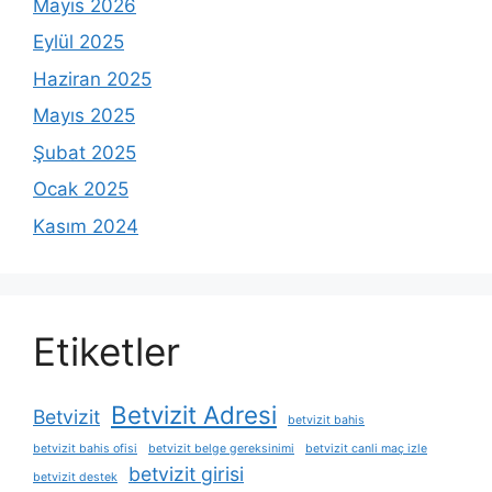
Mayıs 2026
Eylül 2025
Haziran 2025
Mayıs 2025
Şubat 2025
Ocak 2025
Kasım 2024
Etiketler
Betvizit Adresi
Betvizit
betvizit bahis
betvizit bahis ofisi
betvizit belge gereksinimi
betvizit canli maç izle
betvizit girisi
betvizit destek