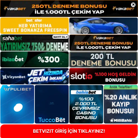
×
BETVIZIT GİRİŞ İÇİN TIKLAYINIZ!