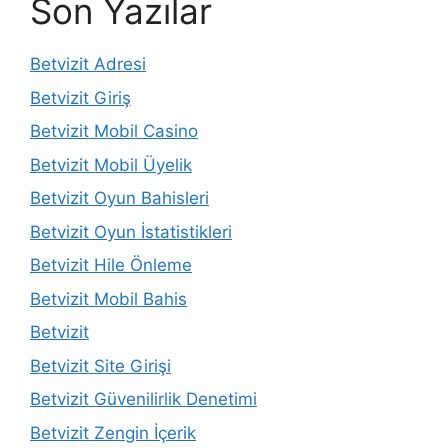
Son Yazılar
Betvizit Adresi
Betvizit Giriş
Betvizit Mobil Casino
Betvizit Mobil Üyelik
Betvizit Oyun Bahisleri
Betvizit Oyun İstatistikleri
Betvizit Hile Önleme
Betvizit Mobil Bahis
Betvizit
Betvizit Site Girişi
Betvizit Güvenilirlik Denetimi
Betvizit Zengin İçerik