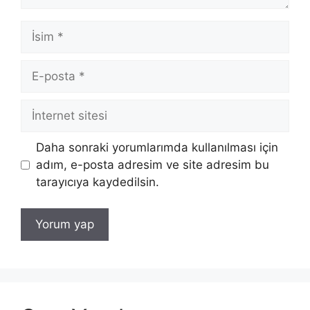
İsim
E-
posta
İnternet
sitesi
Daha sonraki yorumlarımda kullanılması için
adım, e-posta adresim ve site adresim bu
tarayıcıya kaydedilsin.