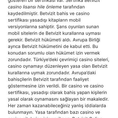
gösteren bir sertifikası var. Sertifika
Betvizit
casino lisansı hile önleme
tarafından
kaydedilmiştir. Betvizit bahis ve casino
sertifikası yasadışı kitapların mobil
versiyonlarına sahiptir. Şans oyunları sunan
mobil sitelerin de Betvizit kurallarına uyması
gerekir. Betvizit hükümeti aldı. Avrupa Birliği
ayrıca Betvizit hükümetini de kabul etti. Bu
konudan sorumlu olan hükümet izin vermek
zorundadır. Türkiye’deki çevrimiçi casino siteleri,
casino oynamayı düzenleyen yasa olan Betvizit
kurallarına uymak zorundadır. Avrupa’daki
bahisçilerin Betvizit tarafından faaliyet
göstermesine izin verildi. Bir casino ve casino
sertifikası, yasadışı olarak bahis yapan kişilerin
yasal olarak oynamasını sağlayan bir makaledir.
Her zaman kazanabileceğiniz yanlış iddialarda
bulunmayın. Yasa tarafından bazı casino ve