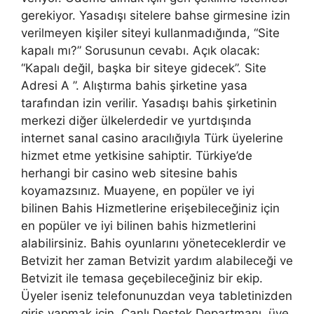
gerekiyor. Yasadışı sitelere bahse girmesine izin
verilmeyen kişiler siteyi kullanmadığında, “Site
kapalı mı?” Sorusunun cevabı. Açık olacak:
“Kapalı değil, başka bir siteye gidecek”. Site
Adresi A ”. Alıştırma bahis şirketine yasa
tarafından izin verilir. Yasadışı bahis şirketinin
merkezi diğer ülkelerdedir ve yurtdışında
internet sanal casino aracılığıyla Türk üyelerine
hizmet etme yetkisine sahiptir. Türkiye’de
herhangi bir casino web sitesine bahis
koyamazsınız. Muayene, en popüler ve iyi
bilinen Bahis Hizmetlerine erişebileceğiniz için
en popüler ve iyi bilinen bahis hizmetlerini
alabilirsiniz. Bahis oyunlarını yöneteceklerdir ve
Betvizit her zaman Betvizit yardım alabileceği ve
Betvizit ile temasa geçebileceğiniz bir ekip.
Üyeler iseniz telefonunuzdan veya tabletinizden
giriş yapmak için. Canlı Destek Departmanı, üye