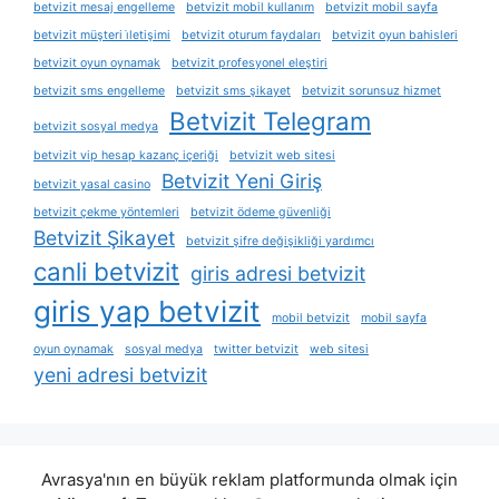
betvizit mesaj engelleme
betvizit mobil kullanım
betvizit mobil sayfa
betvizit müşteri i̇letişimi
betvizit oturum faydaları
betvizit oyun bahisleri
betvizit oyun oynamak
betvizit profesyonel eleştiri
betvizit sms engelleme
betvizit sms şikayet
betvizit sorunsuz hizmet
Betvizit Telegram
betvizit sosyal medya
betvizit vip hesap kazanç içeriği
betvizit web sitesi
Betvizit Yeni Giriş
betvizit yasal casino
betvizit çekme yöntemleri
betvizit ödeme güvenliği
Betvizit Şikayet
betvizit şifre değişikliği yardımcı
canli betvizit
giris adresi betvizit
giris yap betvizit
mobil betvizit
mobil sayfa
oyun oynamak
sosyal medya
twitter betvizit
web sitesi
yeni adresi betvizit
Avrasya'nın en büyük reklam platformunda olmak için